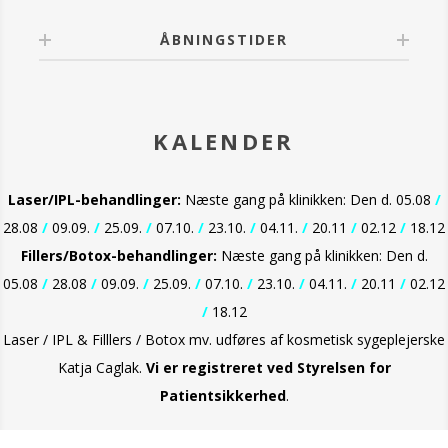
ÅBNINGSTIDER
KALENDER
Laser/IPL-behandlinger:
Næste gang på klinikken: Den d. 05.08
/
28.08
/
09.09.
/
25.09.
/
07.10.
/
23.10.
/
04.11.
/
20.11
/
02.12
/
18.12
Fillers/Botox-behandlinger:
Næste gang på klinikken: Den d.
05.08
/
28.08
/
09.09.
/
25.09.
/
07.10.
/
23.10.
/
04.11.
/
20.11
/
02.12
/
18.12
Laser / IPL & Filllers / Botox mv. udføres af kosmetisk sygeplejerske
Katja Caglak.
Vi er
registreret ved Styrelsen for
Patientsikkerhed
.