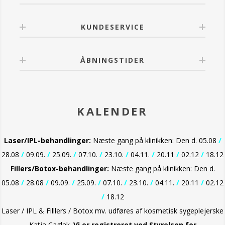
KUNDESERVICE
ÅBNINGSTIDER
KALENDER
Laser/IPL-behandlinger:
Næste gang på klinikken: Den d. 05.08
/
28.08
/
09.09.
/
25.09.
/
07.10.
/
23.10.
/
04.11.
/
20.11
/
02.12
/
18.12
Fillers/Botox-behandlinger:
Næste gang på klinikken: Den d.
05.08
/
28.08
/
09.09.
/
25.09.
/
07.10.
/
23.10.
/
04.11.
/
20.11
/
02.12
/
18.12
Laser / IPL & Filllers / Botox mv. udføres af kosmetisk sygeplejerske
Katja Caglak.
Vi er
registreret ved Styrelsen for