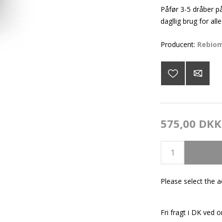
Påfør 3-5 dråber på
dagllig brug for al
Producent:
Rebio
575,00 DKK
Please select the 
Fri fragt i DK ved o