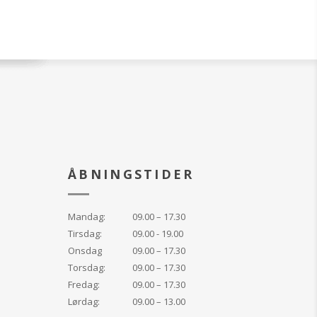
 mild rensegel som
er ansigtet og
dceller. Er perfekt
akup.
okumenterde
lige ingredienser
de aminosyrer,
orisk
trakt, samt
nica
kt.
 Vitamin B3, der
illisering af de ydre
ÅBNINGSTIDER
en ren, næret
roliget.
Mandag:
09.00 – 17.30
 testet og er
Tirsdag:
09.00 - 19.00
lle hudtyper og også
Onsdag
09.00 – 17.30
som hud og acne-
genfri frisk duft og
Torsdag:
09.00 – 17.30
værdi på 6.0. 100%
Fredag:
09.00 – 17.30
Lørdag:
09.00 – 13.00