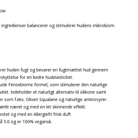
low
 ingredienser balancerer og stimulerer hudens mikrobiom.
ører huden fugt og bevarer en fugtmættet hud gennem
skyttelse for en bedre hudelasticitet.
unik Fensebiome formel, som stimulerer den naturlige
itet. Indeholder et naturligt alternativ til silikone samt
er som f.eks. Oliven Squalane og naturlige aminosyrer.
tærkt næret og med en let skinnende effekt.
stet og med en Allergiefri frisk duft
å 5.0 og er 100% vegansk.