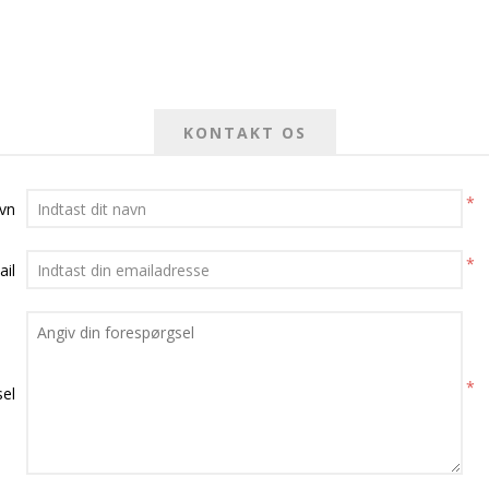
KONTAKT OS
*
avn
*
ail
*
el