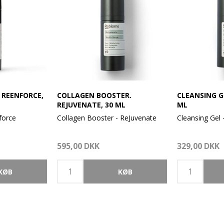
 REENFORCE,
COLLAGEN BOOSTER.
CLEANSING G
REJUVENATE, 30 ML
ML
force
Collagen Booster - ReJuvenate
Cleansing Gel 
 ingredienser
Rebiomes naturlige ingredienser
Rebiomes natur
595,00 DKK
329,00 DKK
ulerer hudens
balancerer og stimulerer hudens
balancerer og
mikrobiom.
mikrobiom.
e
- Stærkt fugtgivende
- Mild rensege
er
- Cellebeskyttelse
- Cellefornyels
den
- Modvirker rynker
- Fugtgivende
- Nærende
tighedscreme
Rejuvenate Anti-rynke Serum
- Makeup fjer
idsvirkende
tilfører huden overlegen fugt og