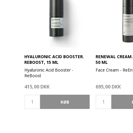
HYALURONIC ACID BOOSTER.
RENEWAL CREAM.
REBOOST, 15 ML
50 ML
Hyaluronic Acid Booster -
Face Cream - ReEn
ReBoost
Rebiomes naturlige
415,00 DKK
695,00 DKK
Rebiomes naturlige ingredienser
balancerer og stim
balancerer og stimulerer hudens
mikrobiom.
mikrobiom.
- Stærkt fugtgivend
- Øjeblikkelig fugtgivende
- Reducerer fine linj
- Udglattende
- Forbedrer fasthe
- Overlegen anti-aging
Reforce ansigtsfug
ReBoost Serum tilfører
tilfører huden langt