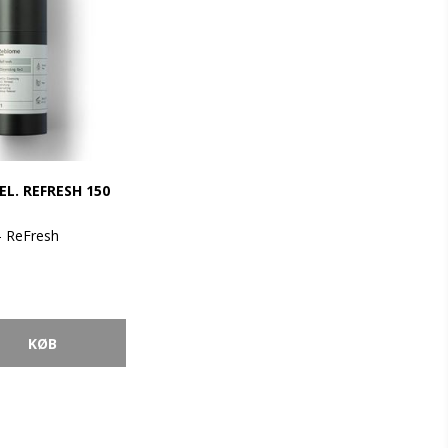
EL. REFRESH 150
- ReFresh
lige ingredienser
 stimulerer hudens
l
e
ner