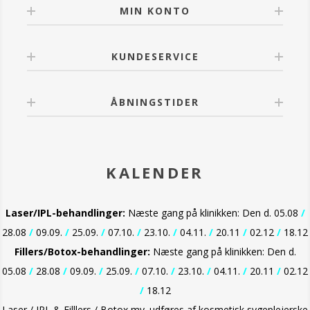
MIN KONTO
KUNDESERVICE
ÅBNINGSTIDER
KALENDER
Laser/IPL-behandlinger:
Næste gang på klinikken: Den d. 05.08
/
28.08
/
09.09.
/
25.09.
/
07.10.
/
23.10.
/
04.11.
/
20.11
/
02.12
/
18.12
Fillers/Botox-behandlinger:
Næste gang på klinikken: Den d.
05.08
/
28.08
/
09.09.
/
25.09.
/
07.10.
/
23.10.
/
04.11.
/
20.11
/
02.12
/
18.12
Laser / IPL & Filllers / Botox mv. udføres af kosmetisk sygeplejerske