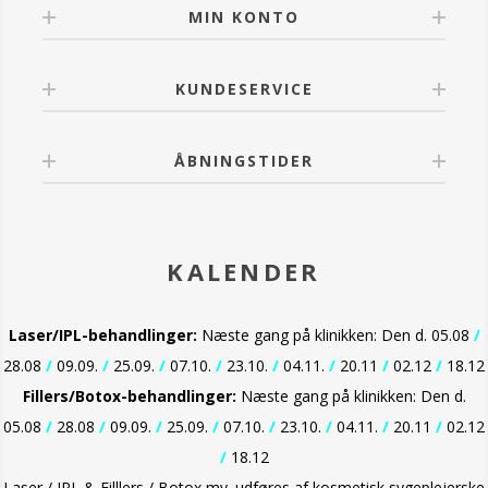
MIN KONTO
KUNDESERVICE
ÅBNINGSTIDER
KALENDER
Laser/IPL-behandlinger:
Næste gang på klinikken: Den d. 05.08
/
28.08
/
09.09.
/
25.09.
/
07.10.
/
23.10.
/
04.11.
/
20.11
/
02.12
/
18.12
Fillers/Botox-behandlinger:
Næste gang på klinikken: Den d.
05.08
/
28.08
/
09.09.
/
25.09.
/
07.10.
/
23.10.
/
04.11.
/
20.11
/
02.12
/
18.12
Laser / IPL & Filllers / Botox mv. udføres af kosmetisk sygeplejerske