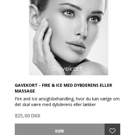
GAVEKORT - FIRE & ICE MED DYBDERENS ELLER
MASSAGE
Fire and Ice ansigtsbehandling, hvor du kan vælge om
det skal være med dybderens eller lækker
ansigtsmassage.
825,00 DKK
Behandlingen er designet til forny hudens overflade,
reducere fine linjer og rynker, udglatte og fremme
cellefornyelsen.