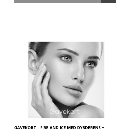
I behandlingen indgår to terapeutiske masker, som
dybderenser porerne og genskaber en sund hud.
Er med en effektiv afrens, en pensling med Intensive
Resurfacing Masque. En blødgørende balm efterfulgt
af dybderens eller en dejlig massage af ansigt, nakke
og skuldre.
Dernæst Rejuvenating Masque. Afsluttes med serum
og beskyttende creme
Gavekortet pakkes fint ind med brochure og en
cremeprøve.
Så vidt muligt afsendes gavekortet samme dag som
bestillingen er modtaget - dog før kl. 14
GAVEKORT - FIRE AND ICE MED DYBDERENS +