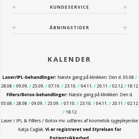
KUNDESERVICE
ÅBNINGSTIDER
KALENDER
Laser/IPL-behandlinger:
Næste gang på klinikken: Den d. 05.08
/
28.08
/
09.09.
/
25.09.
/
07.10.
/
23.10.
/
04.11.
/
20.11
/
02.12
/
18.12
Fillers/Botox-behandlinger:
Næste gang på klinikken: Den d.
05.08
/
28.08
/
09.09.
/
25.09.
/
07.10.
/
23.10.
/
04.11.
/
20.11
/
02.12
/
18.12
Laser / IPL & Filllers / Botox mv. udføres af kosmetisk sygeplejerske
Katja Caglak.
Vi er
registreret ved Styrelsen for
Patientsikkerhed
.