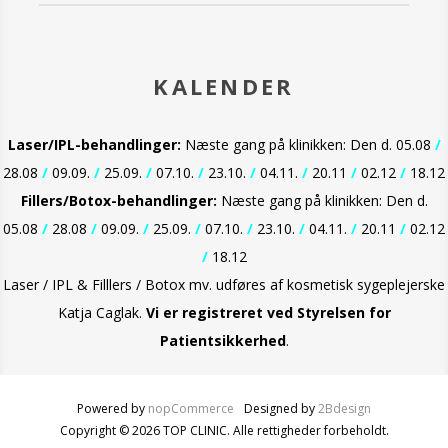
KALENDER
Laser/IPL-behandlinger:
Næste gang på klinikken: Den d. 05.08
/
28.08
/
09.09.
/
25.09.
/
07.10.
/
23.10.
/
04.11.
/
20.11
/
02.12
/
18.12
Fillers/Botox-behandlinger:
Næste gang på klinikken: Den d.
05.08
/
28.08
/
09.09.
/
25.09.
/
07.10.
/
23.10.
/
04.11.
/
20.11
/
02.12
/
18.12
Laser / IPL & Filllers / Botox mv. udføres af kosmetisk sygeplejerske
Katja Caglak.
Vi er
registreret ved Styrelsen for
Patientsikkerhed
.
Powered by
nopCommerce
Designed by
2Bdesign
Copyright © 2026 TOP CLINIC. Alle rettigheder forbeholdt.