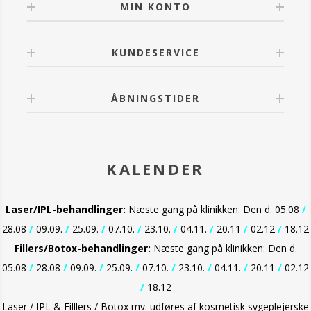
MIN KONTO
KUNDESERVICE
ÅBNINGSTIDER
KALENDER
Laser/IPL-behandlinger:
Næste gang på klinikken: Den d. 05.08
/
28.08
/
09.09.
/
25.09.
/
07.10.
/
23.10.
/
04.11.
/
20.11
/
02.12
/
18.12
Fillers/Botox-behandlinger:
Næste gang på klinikken: Den d.
05.08
/
28.08
/
09.09.
/
25.09.
/
07.10.
/
23.10.
/
04.11.
/
20.11
/
02.12
/
18.12
Laser / IPL & Filllers / Botox mv. udføres af kosmetisk sygeplejerske