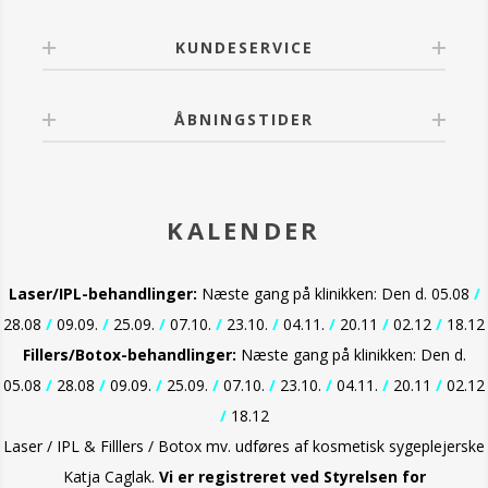
KUNDESERVICE
ÅBNINGSTIDER
KALENDER
Laser/IPL-behandlinger:
Næste gang på klinikken: Den d. 05.08
/
28.08
/
09.09.
/
25.09.
/
07.10.
/
23.10.
/
04.11.
/
20.11
/
02.12
/
18.12
Fillers/Botox-behandlinger:
Næste gang på klinikken: Den d.
05.08
/
28.08
/
09.09.
/
25.09.
/
07.10.
/
23.10.
/
04.11.
/
20.11
/
02.12
/
18.12
Laser / IPL & Filllers / Botox mv. udføres af kosmetisk sygeplejerske
Katja Caglak.
Vi er
registreret ved Styrelsen for