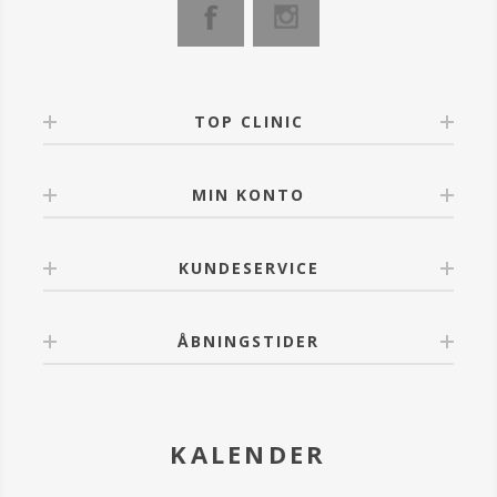
Produktet kan tones/blendes umiddelbart efter
påføring med EVAGARDEN pensel nr. 8.
Aktive ingredienser:
• Sfæriske pudre: Giver en cremet tekstur og en
behagelig, jævn påføring.
TOP CLINIC
• Aminosyrer fra L-lysin: Gør teksturen silkeblød og
sikrer en ensartet påføring uden ujævnheder.
MIN KONTO
KUNDESERVICE
ÅBNINGSTIDER
KALENDER