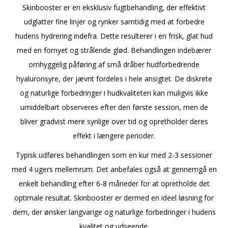
Skinbooster er en eksklusiv fugtbehandling, der effektivt
udglatter fine linjer og rynker samtidig med at forbedre
hudens hydrering indefra. Dette resulterer i en frisk, glat hud
med en fornyet og strålende glød. Behandlingen indebærer
omhyggelig påføring af små dråber hudforbedrende
hyaluronsyre, der jævnt fordeles i hele ansigtet. De diskrete
og naturlige forbedringer i hudkvaliteten kan muligvis ikke
umiddelbart observeres efter den første session, men de
bliver gradvist mere synlige over tid og opretholder deres
effekt i længere perioder.
Typisk udføres behandlingen som en kur med 2-3 sessioner
med 4 ugers mellemrum. Det anbefales også at gennemgå en
enkelt behandling efter 6-8 måneder for at opretholde det
optimale resultat. Skinbooster er dermed en ideel løsning for
dem, der ønsker langvarige og naturlige forbedringer i hudens
kvalitet og udseende.