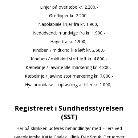
Linjer på overlæbe kr.
2.200,-
Øreflipper kr.
2.200,-
Nasolabiale linjer fra kr.
1.900,-
Nedadvendt mundvige fra kr.
1.900,-
Hage fra kr.
1.900,-
Kindben / midtkind lille løft kr.
2.500,-
Kindben / midtkind stort løft kr.
4.800,-
Kæbelinje / jawline lille markering kr.
4.800,-
Kæbelinje / jawline stor markering kr.
7.800,-
Hyaluronidase – opløsning af filler kr.
1.000,-
a
Registreret i Sundhedsstyrelsen
(SST)
Her på klinikken udføres behandlinger med Fillers ved
sygeplejerske Katja Caglak, Klinik Evig Smuk. Derudover