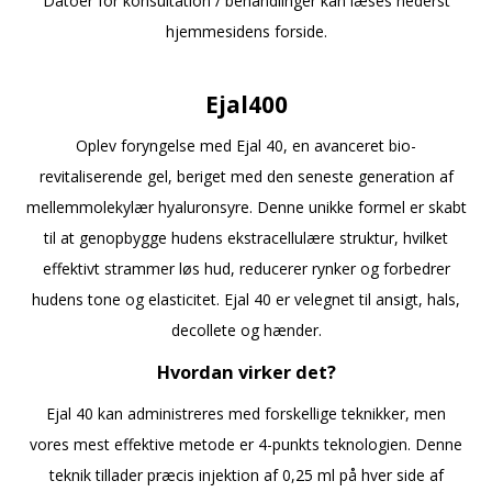
Datoer for konsultation / behandlinger kan læses nederst
hjemmesidens forside.
a
Ejal400
Oplev foryngelse med Ejal 40, en avanceret bio-
revitaliserende gel, beriget med den seneste generation af
mellemmolekylær hyaluronsyre. Denne unikke formel er skabt
til at genopbygge hudens ekstracellulære struktur, hvilket
effektivt strammer løs hud, reducerer rynker og forbedrer
hudens tone og elasticitet. Ejal 40 er velegnet til ansigt, hals,
decollete og hænder.
Hvordan virker det?
Ejal 40 kan administreres med forskellige teknikker, men
vores mest effektive metode er 4-punkts teknologien. Denne
teknik tillader præcis injektion af 0,25 ml på hver side af