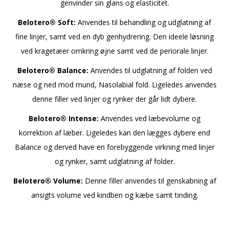
genvinder sin glans og elasticitet.
Belotero® Soft:
Anvendes til behandling og udglatning af
fine linjer, samt ved en dyb genhydrering. Den ideele løsning
ved kragetæer omkring øjne samt ved de periorale linjer.
Belotero® Balance:
Anvendes til udglatning af folden ved
næse og ned mod mund, Nasolabial fold. Ligeledes anvendes
denne filler ved linjer og rynker der går lidt dybere.
Belotero® Intense:
Anvendes ved læbevolume og
korrektion af læber. Ligeledes kan den lægges dybere end
Balance og derved have en forebyggende virkning med linjer
og rynker, samt udglatning af folder.
Belotero® Volume:
Denne filler anvendes til genskabning af
ansigts volume ved kindben og kæbe samt tinding.
a