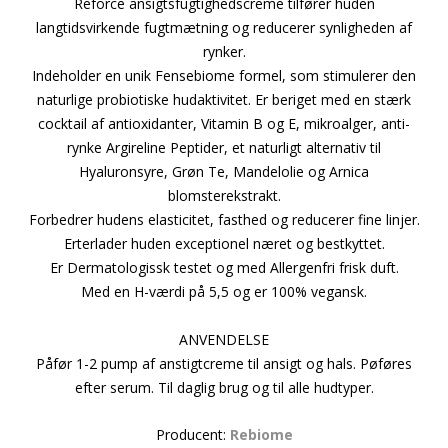
Reforce ansigtsfugtighedscreme tilfører huden
langtidsvirkende fugtmætning og reducerer synligheden af
rynker.
Indeholder en unik Fensebiome formel, som stimulerer den
naturlige probiotiske hudaktivitet. Er beriget med en stærk
cocktail af antioxidanter, Vitamin B og E, mikroalger, anti-
rynke Argireline Peptider, et naturligt alternativ til
Hyaluronsyre, Grøn Te, Mandelolie og Arnica
blomsterekstrakt.
Forbedrer hudens elasticitet, fasthed og reducerer fine linjer.
Erterlader huden exceptionel næret og bestkyttet.
Er Dermatologissk testet og med Allergenfri frisk duft.
Med en H-værdi på 5,5 og er 100% vegansk.
ANVENDELSE
Påfør 1-2 pump af anstigtcreme til ansigt og hals. Pøføres
efter serum. Til daglig brug og til alle hudtyper.
Producent:
Rebiome