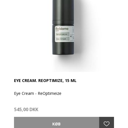
EYE CREAM. REOPTIMIZE, 15 ML
Eye Cream - ReOptimeize
Rebiomes naturlige ingredienser balancerer og
545,00 DKK
stimulerer hudens mikrobiom.
- Opstrammer øjenområdet
- Reducerer mørke rander