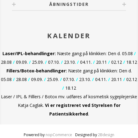
ÅBNINGSTIDER
KALENDER
Laser/IPL-behandlinger:
Næste gang på klinikken: Den d. 05.08
/
28.08
/
09.09.
/
25.09.
/
07.10.
/
23.10.
/
04.11.
/
20.11
/
02.12
/
18.12
Fillers/Botox-behandlinger:
Næste gang på klinikken: Den d.
05.08
/
28.08
/
09.09.
/
25.09.
/
07.10.
/
23.10.
/
04.11.
/
20.11
/
02.12
/
18.12
Laser / IPL & Filllers / Botox mv. udføres af kosmetisk sygeplejerske
Katja Caglak.
Vi er
registreret ved Styrelsen for
Patientsikkerhed
.
Powered by
nopCommerce
Designed by
2Bdesign