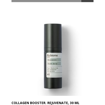
- Udglatter fine linjer
ReOptimize øjencreme yder fugt til øjenområdet.
Opstrammer øjenkonturen og reducerer rynker og
mørker pletter. Blødgør fine linjer.
Indeholder antioxidanter, vitaminer, marine
ingredienser, Eyedeline Plankton, Eyeseryl Peptider,
Oliven Squalane Hyaluronsyre og Kamilleolie og
Fensebiome formel, som stimulerer den naturlige
probiotiske hudaktivitert.
Er Dermatologisk testet og til daglig brug.
Med en pH-værdi på 5,0 og er 100% vegansk.
ANVENDELSE
Påfør et tyndt lag på de fine linjer omkring
øjenområdet. Til daglig brug og til alle hudtyper.
COLLAGEN BOOSTER. REJUVENATE, 30 ML