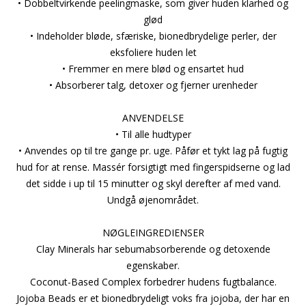
• Dobbeltvirkende peelingmaske, som giver huden klarhed og
glød
• Indeholder bløde, sfæriske, bionedbrydelige perler, der
eksfoliere huden let
• Fremmer en mere blød og ensartet hud
• Absorberer talg, detoxer og fjerner urenheder
ANVENDELSE
• Til alle hudtyper
• Anvendes op til tre gange pr. uge. Påfør et tykt lag på fugtig
hud for at rense. Massér forsigtigt med fingerspidserne og lad
det sidde i up til 15 minutter og skyl derefter af med vand.
Undgå øjenområdet.
NØGLEINGREDIENSER
Clay Minerals har sebumabsorberende og detoxende
egenskaber.
Coconut-Based Complex forbedrer hudens fugtbalance.
Jojoba Beads er et bionedbrydeligt voks fra jojoba, der har en