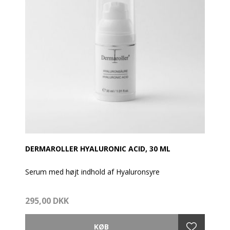
DERMAROLLER HYALURONIC ACID, 30 ML
Serum med højt indhold af Hyaluronsyre
Dermaroller Hyaluronsyre er et serum med et højt
295,00 DKK
indhold af den aktive ingrediens hyaluron og
proteinerne collagen og elastin, der alle forekommer
naturligt i huden, men som man får mindre af med