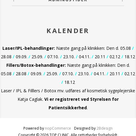
dispenser.
Fås også som ampuller.
KALENDER
Laser/IPL-behandlinger:
Næste gang på klinikken: Den d. 05.08
/
28.08
/
09.09.
/
25.09.
/
07.10.
/
23.10.
/
04.11.
/
20.11
/
02.12
/
18.12
Fillers/Botox-behandlinger:
Næste gang på klinikken: Den d.
05.08
/
28.08
/
09.09.
/
25.09.
/
07.10.
/
23.10.
/
04.11.
/
20.11
/
02.12
/
18.12
Laser / IPL & Filllers / Botox mv. udføres af kosmetisk sygeplejerske
Katja Caglak.
Vi er
registreret ved Styrelsen for
Patientsikkerhed
.
Powered by
nopCommerce
Designed by
2Bdesign
Copyright © 2026 TOP CLINIC. Alle rettigheder forbeholdt.