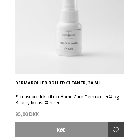
DERMAROLLER ROLLER CLEANER, 30 ML
Et renseprodukt til din Home Care Dermaroller© og
Beauty Mouse© ruller.
95,00 DKK
Sådan anvender du den:
Skyl rullehovedet under den varme hane efter brug og
ryst vandet af. Spray derefter et par pust Roller
Cleaner på rullehovedet og læg rullen i sin æske, til du
skal bruge den næste gang.