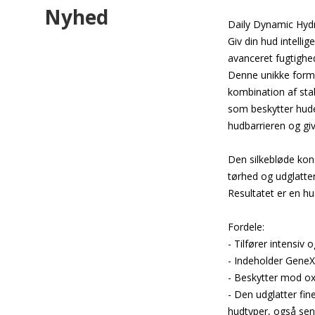
Nyhed
Daily Dynamic Hyd
Giv din hud intelli
avanceret fugtighed
Denne unikke form
kombination af sta
som beskytter hud
hudbarrieren og gi
Den silkebløde konsi
tørhed og udglatter 
Resultatet er en hu
Fordele:
- Tilfører intensiv 
- Indeholder Gene
- Beskytter mod oxi
- Den udglatter fine
hudtyper, også sen