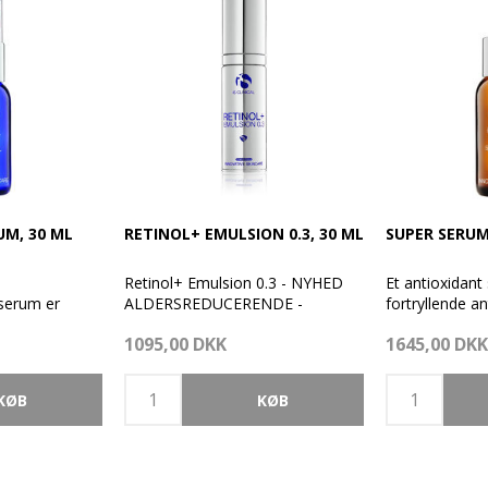
M, 30 ML
RETINOL+ EMULSION 0.3, 30 ML
SUPER SERUM
Retinol+ Emulsion 0.3 - NYHED
Et antioxidan
 serum er
ALDERSREDUCERENDE -
fortryllende an
fekt
UDGLATTENDE - LYSENDE
egenskaber.
1095,00 DKK
1645,00 DKK
kraftfulde
sentielle
Denne højaktive, hurtigvirkende
Er en videnska
nde
Retinol+ Emulsion 0.3 er en
klinisk formel,
der
moderat genopbyggende formel,
gang kombiner
lla Asiatica og
som kombinerer Retinol af
generations Vi
botanisk oprindelse med en
Ascorbinsyre)
mt nok til
proprietær blanding af Bakuchiol
KobberTripept