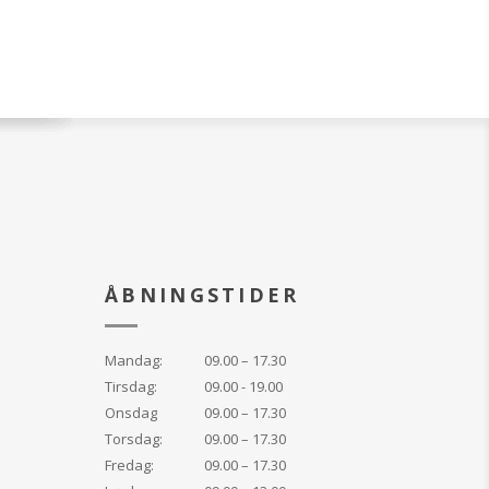
lende anti-aging
ftige botaniske
ine linier og
 huden sikkert og
ar en god effekt på
pletter. Også
arvæv og fine
Giver forhøjet
d UV-stråling.
e linjer og rynker
sikkert og effektivt
ÅBNINGSTIDER
yperpigmentering
ine strækmærker og
arvæv
Mandag:
09.00 – 17.30
kyttelse
Tirsdag:
09.00 - 19.00
iptid vækstfaktor,
Onsdag
09.00 – 17.30
kningen.
Torsdag:
09.00 – 17.30
Fredag:
09.00 – 17.30