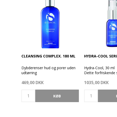
CLEANSING COMPLEX. 180 ML
HYDRA-COOL SERU
Dybderenser hud og porer uden
Hydra-Cool, 30 ml
udtørring
Dette forfriskende
resultatet af en per
469,00 DKK
1035,00 DKK
Denne lette, klare rense-gel er
sammensætning af 
kraftfuld, men samtidig mild nok
antioxidanter og es
til selv sart og følsom hud.
botaniske fugtgive
Cleansing Complex er en
ingredienser, herun
afbalanseret formel bestående af
hyaluronsyre, Cente
nærringstoffer, antioxidanter
B5-vitamin.
samt beroligende og plejende
Det er også skånso