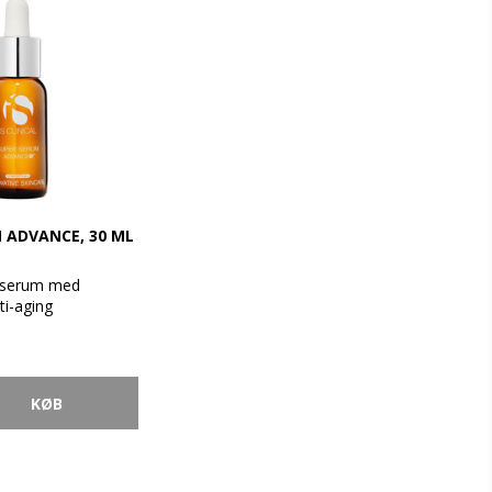
 ADVANCE, 30 ML
t serum med
ti-aging
beligt avanceret,
 som for første
er vores næste
tamin C (L-
 med
id Vækstfaktor og