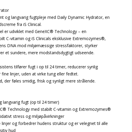
rator
gent og langvarig fugtpleje med Daily Dynamic Hydrator, en
screme fra iS Clinical.
el er udviklet med GeneXC® Technology – en
bilt C-vitamin og iS Clinicals eksklusive Extremozymes®,
ens DNA mod miljømæssige stressfaktorer, styrker
ver et sundere, mere modstandsdygtigt udseende.
stens tilfører fugt i op til 24 timer, reducerer synlig
fine linjer, uden at virke tung eller fedtet.
d, der føles smidig, frisk og synligt mere strålende.
og langvarig fugt (op til 24 timer)
XC® Technology med stabilt C-vitamin og Extremozymes®
dativt stress og miljøpåvirkninger
 linjer og forbedrer hudens struktur og er velegnet til alle
sitiv hud