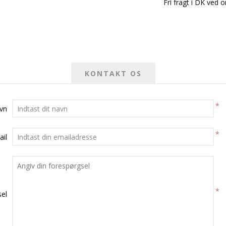
Fri fragt i DK ved o
KONTAKT OS
*
avn
*
ail
*
el