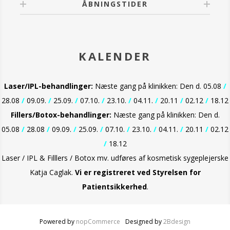
ÅBNINGSTIDER
KALENDER
Laser/IPL-behandlinger:
Næste gang på klinikken: Den d. 05.08
/
28.08
/
09.09.
/
25.09.
/
07.10.
/
23.10.
/
04.11.
/
20.11
/
02.12
/
18.12
Fillers/Botox-behandlinger:
Næste gang på klinikken: Den d.
05.08
/
28.08
/
09.09.
/
25.09.
/
07.10.
/
23.10.
/
04.11.
/
20.11
/
02.12
/
18.12
Laser / IPL & Filllers / Botox mv. udføres af kosmetisk sygeplejerske
Katja Caglak.
Vi er
registreret ved Styrelsen for
Patientsikkerhed
.
Powered by
nopCommerce
Designed by
2Bdesign