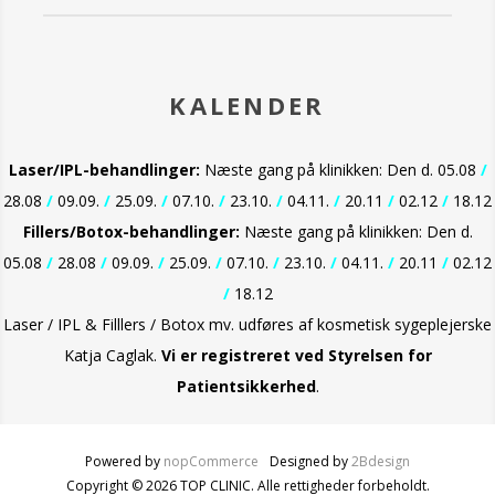
KALENDER
Laser/IPL-behandlinger:
Næste gang på klinikken: Den d. 05.08
/
28.08
/
09.09.
/
25.09.
/
07.10.
/
23.10.
/
04.11.
/
20.11
/
02.12
/
18.12
Fillers/Botox-behandlinger:
Næste gang på klinikken: Den d.
05.08
/
28.08
/
09.09.
/
25.09.
/
07.10.
/
23.10.
/
04.11.
/
20.11
/
02.12
/
18.12
Laser / IPL & Filllers / Botox mv. udføres af kosmetisk sygeplejerske
Katja Caglak.
Vi er
registreret ved Styrelsen for
Patientsikkerhed
.
Powered by
nopCommerce
Designed by
2Bdesign
Copyright © 2026 TOP CLINIC. Alle rettigheder forbeholdt.