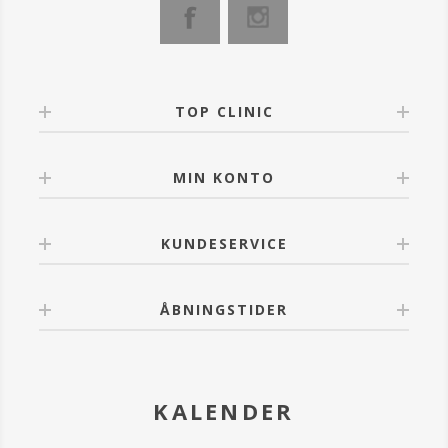
fugtgivende creme, som holder din hud sund, blød og
beskyttet.
- Blødgør og reparerer huden
- Reducerer forekomsten af fine linjer og rynker
- Er med til at forebygge DNA-skader
TOP CLINIC
- Fremragende til tilførsel af fugtighed
- Til alle hudtyper.
MIN KONTO
KUNDESERVICE
ÅBNINGSTIDER
KALENDER