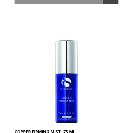
transparent titaniumdioxid og mikroniseret zinkoxid
sammensat med E-Vitaminer. Solcremen er rig på
antioxidanter og giver en overlegen bredspektret
UVA- og UVB-beskyttelse, samtidig med at den er
vandresistent.
Eclipse SPF 50+ er en let creme, der giver en mat
finish, og som absorberes hurtigt i huden uden at
fedte.
Cremen fås som transparent eller med Perfect Tint i
beige.
- Fri for parfume
- Daglig bredspektret UVA- og UVB beskyttelse
- Hurtig absorberende
- Vandresistent
- Mat finish.
COPPER FIRMING MIST, 75 ML