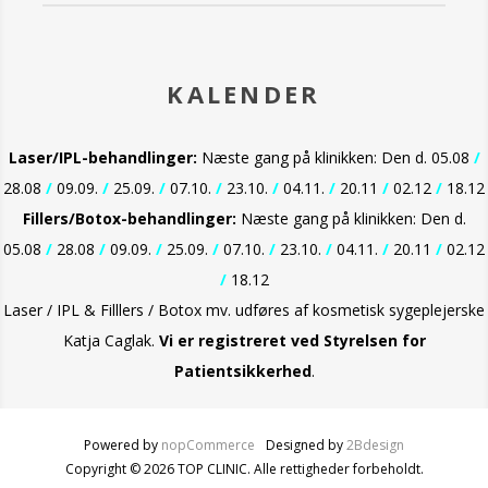
KALENDER
Laser/IPL-behandlinger:
Næste gang på klinikken: Den d. 05.08
/
28.08
/
09.09.
/
25.09.
/
07.10.
/
23.10.
/
04.11.
/
20.11
/
02.12
/
18.12
Fillers/Botox-behandlinger:
Næste gang på klinikken: Den d.
05.08
/
28.08
/
09.09.
/
25.09.
/
07.10.
/
23.10.
/
04.11.
/
20.11
/
02.12
/
18.12
Laser / IPL & Filllers / Botox mv. udføres af kosmetisk sygeplejerske
Katja Caglak.
Vi er
registreret ved Styrelsen for
Patientsikkerhed
.
Powered by
nopCommerce
Designed by
2Bdesign
Copyright © 2026 TOP CLINIC. Alle rettigheder forbeholdt.