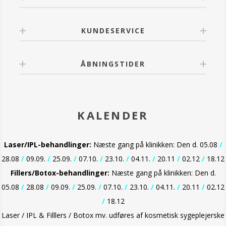
KUNDESERVICE
ÅBNINGSTIDER
KALENDER
Laser/IPL-behandlinger:
Næste gang på klinikken: Den d. 05.08
/
28.08
/
09.09.
/
25.09.
/
07.10.
/
23.10.
/
04.11.
/
20.11
/
02.12
/
18.12
Fillers/Botox-behandlinger:
Næste gang på klinikken: Den d.
05.08
/
28.08
/
09.09.
/
25.09.
/
07.10.
/
23.10.
/
04.11.
/
20.11
/
02.12
/
18.12
Laser / IPL & Filllers / Botox mv. udføres af kosmetisk sygeplejerske