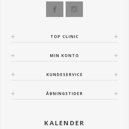
næsen og langs den nedre kæbelinje for at skabe
naturlige skygger.
Kan anvendes sammen med Brightening CC-
serummet for at tilføje en flerdimensionel glød til
huden.
TOP CLINIC
MIN KONTO
KUNDESERVICE
ÅBNINGSTIDER
KALENDER