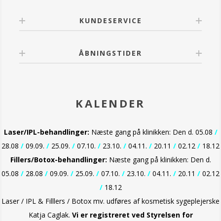
KUNDESERVICE
ÅBNINGSTIDER
KALENDER
Laser/IPL-behandlinger:
Næste gang på klinikken: Den d. 05.08
/
28.08
/
09.09.
/
25.09.
/
07.10.
/
23.10.
/
04.11.
/
20.11
/
02.12
/
18.12
Fillers/Botox-behandlinger:
Næste gang på klinikken: Den d.
05.08
/
28.08
/
09.09.
/
25.09.
/
07.10.
/
23.10.
/
04.11.
/
20.11
/
02.12
/
18.12
Laser / IPL & Filllers / Botox mv. udføres af kosmetisk sygeplejerske
Katja Caglak.
Vi er
registreret ved Styrelsen for