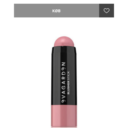
blanding af ædle olier med fordelene ved et pulver.
Upågribelig og lysende finish, tynd og klæbende, som
en anden hud, for et upåklageligt resultat.
Den specielle infusion af Camellia Oil, Gardenia Oil og
Jasmin Oil beskytter huden ved at holde den hydreret
og blød som silke og bevarer dens elasticitet.
Soft Focus-effekt, der minimerer fine linjer og får
huden til at fremstå ensartet.
Let blandbar og langtidsholdbar for at forme ansigtet
og skabe et perfekt kindben med en ekstrem naturlig
effekt.
Anvendelse:
Påfør på kindbenene med Blusher Angled Brush
EVAGARDEN make-up n°28, skygger for hulheden af
kinderne eller understreg tindingerne.