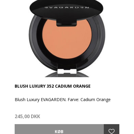
BLUSH LUXURY 352 CADIUM ORANGE
Blush Luxury EVAGARDEN. Farve: Cadium Orange
En højteknologisk tekstur. Er en meget let og cremet
245,00 DKK
pudder at røre ved. Meget sensorisk og med en
udefinerlig og lysende finish. Giver et superflot
resultat.