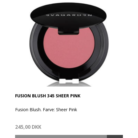
eller følg modens trend.
FUSION BLUSH 345 SHEER PINK
Fusion Blush. Farve: Sheer Pink
Fusion Blush EVAGARDEN er en luksuriøs farveeliksir,
245,00 DKK
der kombinerer de nærende egenskaber fra en
blanding af ædle olier med fordelene ved et pulver.