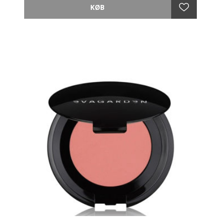
Upågribelig og lysende finish, tynd og klæbende, som
en anden hud, for et upåklageligt resultat.
Den specielle infusion af Camellia Oil, Gardenia Oil og
Jasmin Oil beskytter huden ved at holde den hydreret
og blød som silke og bevarer dens elasticitet.
Soft Focus-effekt, der minimerer fine linjer og får
huden til at fremstå ensartet.
Let blandbar og langtidsholdbar for at forme ansigtet
og skabe et perfekt kindben med en ekstrem naturlig
effekt.
Anvendelse:
Påfør på kindbenene med Blusher Angled Brush
EVAGARDEN make-up n°28, skygger for hulheden af
kinderne eller understreg tindingerne.