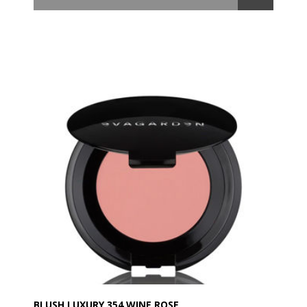
Let blandbar og langtidsholdbar. Anvend det for at
forme ansigtet og for at skabe det perfekte kindben
med en ekstrem naturlig effekt.
Anvendelse:
Påfør på kindbenene med EVAGARDEN Blusher
Angular Brush n°28, skygger for hulheden af kinderne
eller følg modens trend.
BLUSH LUXURY 354 WINE ROSE