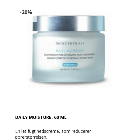
og udstråling og fjerner snavs, talg og affaldsstoffer
fra huden, som kan føre til urenheder.
-20%
OBS. Undgå kontakt med øjnene.
DAILY MOISTURE. 60 ML
En let fugtihedscreme, som reducerer
porerstørrelsen.