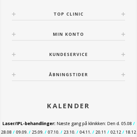
Beskytter mod frie radikaler skader, og samtidig
stimulere kollagen syntese til at hjælpe med at
forhindre og mindske tegn på for tidlig ældning.
TOP CLINIC
Øger fasthed og gendanner lipider til at reducere
rynker. Når dette serum er absorberet forbliver den i
huden og er fremragende til anvendelse i forbindelse
MIN KONTO
med solcreme.
Model: Sofia Richie Grainges.
KUNDESERVICE
OBS. Skyl straks med rigeligt vand ved kontakt med
øjnene.
ÅBNINGSTIDER
KALENDER
Laser/IPL-behandlinger:
Næste gang på klinikken: Den d. 05.08
/
28.08
/
09.09.
/
25.09.
/
07.10.
/
23.10.
/
04.11.
/
20.11
/
02.12
/
18.12