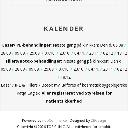
KALENDER
Laser/IPL-behandlinger:
Næste gang på klinikken: Den d. 05.08
/
28.08
/
09.09.
/
25.09.
/
07.10.
/
23.10.
/
04.11.
/
20.11
/
02.12
/
18.12
Fillers/Botox-behandlinger:
Næste gang på klinikken: Den d.
05.08
/
28.08
/
09.09.
/
25.09.
/
07.10.
/
23.10.
/
04.11.
/
20.11
/
02.12
/
18.12
Laser / IPL & Filllers / Botox mv. udføres af kosmetisk sygeplejerske
Katja Caglak.
Vi er
registreret ved Styrelsen for
Patientsikkerhed
.
Powered by
nopCommerce
Designed by
2Bdesign
Copyright © 2026 TOP CLINIC. Alle rettigheder forbeholdt.