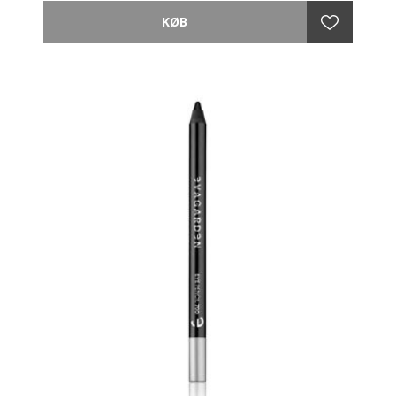
Er en langtidsholdbar træblyant med en fuld farve og
en høj procentdel af pigmenter af mineralsk
oprindelse. Er til at fremhæve og understrege blikket
med en intens makeup med perfekt holdbarhed, ideel
til at ændre øjenlinjen før anvendelse af øjenskygger.
Anvendelse:
Påfør langs øjenkonturen og blend med EVAGARDEN-
børsten nr. 18 før øjenskyggen påføres. Den kan også
bruges inde i øjet.