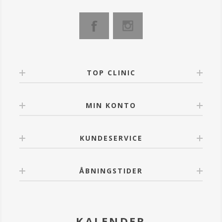
moderne øjenmakeup.
Anvendelse:
Nem at tone ud umiddelbart efter påføring. Når den
er på plads forbliver dens linje uændret i lang tid.
Fjernes med Biphasic EVAGARDEN makeupfjerner.
TOP CLINIC
MIN KONTO
KUNDESERVICE
ÅBNINGSTIDER
KALENDER