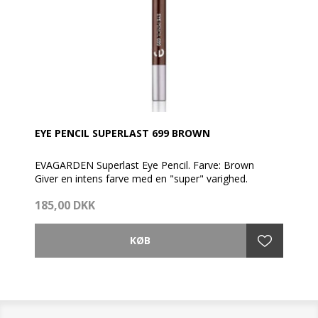
EYE PENCIL SUPERLAST 699 BROWN
EVAGARDEN Superlast Eye Pencil. Farve: Brown
Giver en intens farve med en "super" varighed.
185,00 DKK
En farve, der ikke smitter af, og som forbliver perfekt
hele dagen under alle forhold uden behov for
retouchering.
En perfekt medspiller til en elegant, langtidsholdbar
øjenmakeup for et super forførende look!
Spidses med EVAGARDEN kosmetik blyantspidser.
Denne øjenblyant fremhæver og understreger blikket
og er den perfekte medspiller til en langtidsholdbar,