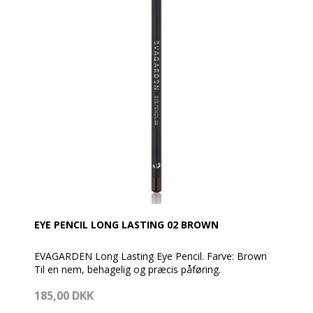
Ryst pakken for at blande de to faser. Det anbefales
at fjerne de fedtede rester med EVAGARDEN make-
up remover servietten.
EYE PENCIL LONG LASTING 02 BROWN
EVAGARDEN Long Lasting Eye Pencil. Farve: Brown
Til en nem, behagelig og præcis påføring.
185,00 DKK
Kan bruges både skarp og udtonet alt efter det
ønskede resultat.