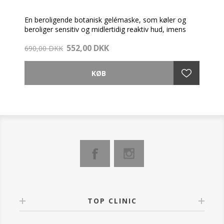
En beroligende botanisk gelémaske, som køler og
beroliger sensitiv og midlertidig reaktiv hud, imens
hudens naturlige udstråling genoprettes.
552,00 DKK
690,00 DKK
Er beriget med oliven, timian- og agurkeekstrakt,
dipetid og hyaluronsyre. Styrker hudens forsvar mod
eksterne miljøpvirkniger.
Masken kan anvendes som en ugentlig maske for
intenst beroligende pleje, som dagcreme for at
berolige svækket hud i løbet af dagen og som
natcreme for at give huden ro og fugt til natten.
FORDELE:
Virker intenst beroligende med sin fugtgivende
formulering. Sænker hudtemperaturen efter påføring
og er helt ideel at bruge efter æstetiske behandlinger.
OBS. Skyl straks med rigeligt vand ved kontakt med
øjnene.
TOP CLINIC