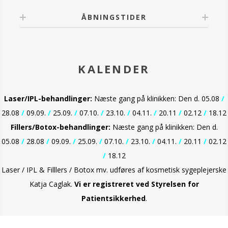
ÅBNINGSTIDER
KALENDER
Laser/IPL-behandlinger:
Næste gang på klinikken: Den d. 05.08
/
28.08
/
09.09.
/
25.09.
/
07.10.
/
23.10.
/
04.11.
/
20.11
/
02.12
/
18.12
Fillers/Botox-behandlinger:
Næste gang på klinikken: Den d.
05.08
/
28.08
/
09.09.
/
25.09.
/
07.10.
/
23.10.
/
04.11.
/
20.11
/
02.12
/
18.12
Laser / IPL & Filllers / Botox mv. udføres af kosmetisk sygeplejerske
Katja Caglak.
Vi er
registreret ved Styrelsen for
Patientsikkerhed
.