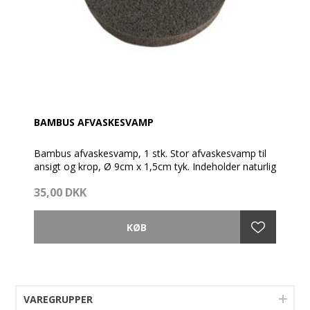
BAMBUS AFVASKESVAMP
Bambus afvaskesvamp, 1 stk. Stor afvaskesvamp til
ansigt og krop, Ø 9cm x 1,5cm tyk. Indeholder naturlig
bambus aktivt kulpulver til at stimulere
35,00 DKK
mikrocirkulationen. For rensning efter peeling.
Maskinvaskes ved 30 C
VAREGRUPPER