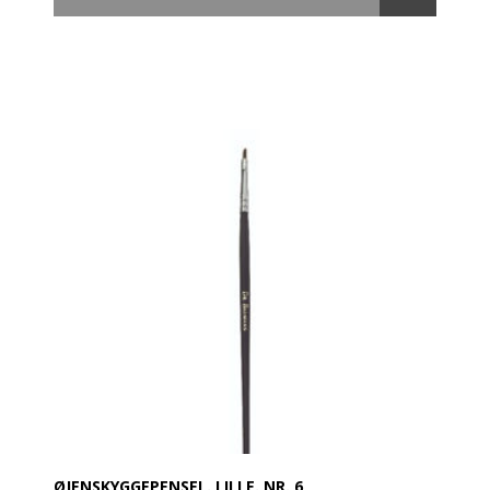
sensitive hud.
3. Indeholder SPF 25 med både UVA og UVB
beskyttelse.
Rød og sensitiv hud
Rød og sensitiv hud kan være kosmetisk generende,
og kan skyldes flere faktorer såsom alder, miljø og
livsstil. Ofte er den røde og/eller sensitive hud til stede
henover næseryggen og på kinderne.
Den røde og/eller sensitive hud kan også være et
symptom på medicinsk diagnosticerede lidelser,
såsom rosacea, acne og couperose.
Unik Innovation
Rosalique er udviklet særligt til den permanente eller
periodevis sensitive hud, samt huden der har tendens
til rødme, og den giver en øjeblikkelig blid og
langsigtet forbedring.
Cremen kombinerer grønne mikrosfærer der
neutraliserer rødme, med rødme reducerende a-
Bisabolol, Zeolite, Provitamin B5 og sheasmør. Når
de grønne mikrosfærer bliver masseret på huden,
frigives hudfarvet pigment og cremen giver en let
ØJENSKYGGEPENSEL. LILLE. NR. 6