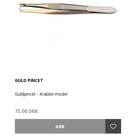
GULD PINCET
Guldpincet - Krabbe-model
Bruges både når du retter bryn, men også når du
75,00 DKK
laver et sidste finish efter.